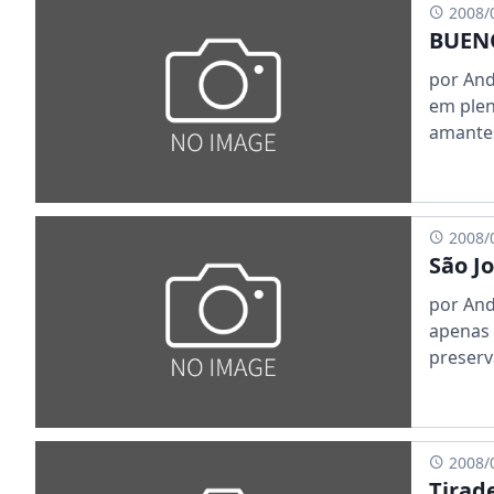
2008/
BUEN
por And
em plen
amantes
2008/
São J
por And
apenas 
preserv
2008/
Tirad