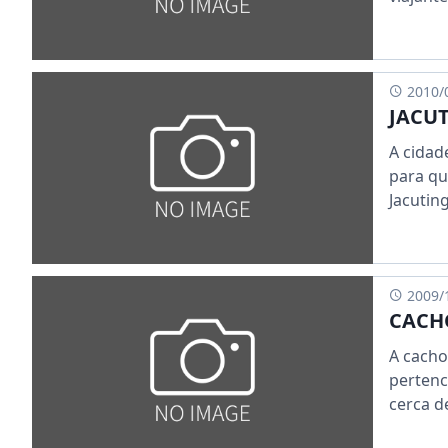
2010/
JACUT
A cidad
para qu
Jacuting
2009/
CACH
A cacho
pertenc
cerca de