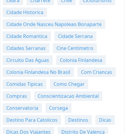
Ceara
Charrete
Chile
Cicloturismo
Cidade Historica
Cidade Onde Nasceu Napoleao Bonaparte
Cidade Romantica
Cidade Serrana
Cidades Serranas
Cine Centimetro
Circuito Das Aguas
Colonia Finlandesa
Colonia Finlandesa No Brasil
Com Criancas
Comidas Tipicas
Como Chegar
Compras
Conscientizacao Ambiental
Conservatoria
Corsega
Destino Para Catolicos
Destinos
Dicas
Dicas Dos Viajantes
Distrito De Valenca