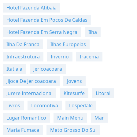
Hotel Fazenda Atibaia
Hotel Fazenda Em Pocos De Caldas
Hotel Fazenda Em Serra Negra
Ilha
Ilha Da Franca
Ilhas Europeias
Infraestrutura
Inverno
Iracema
Itatiaia
Jericoacoara
Jijoca De Jericoacoara
Jovens
Jurere Internacional
Kitesurfe
Litoral
Livros
Locomotiva
Lospedale
Lugar Romantico
Main Menu
Mar
Maria Fumaca
Mato Grosso Do Sul