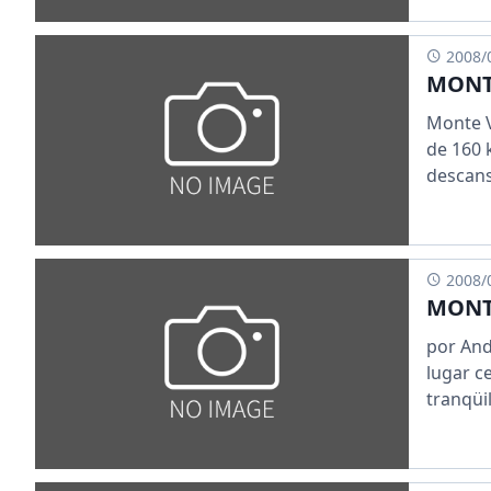
2008/
MONT
Monte V
de 160 
descansa
2008/
MONT
por And
lugar c
tranqüilo