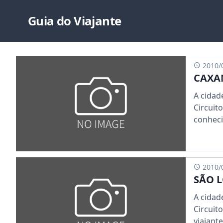
Guia do Viajante
2010/
CAXA
A cidad
Circuit
conheci
2010/
SÃO 
A cidad
Circuit
viajantes