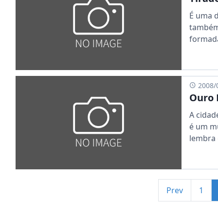
É uma d
também 
formada
2008/
Ouro 
A cidad
é um mu
lembra d
Prev
1