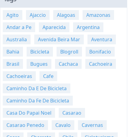
Agito
Ajaccio
Alagoas
Amazonas
Andar a Pe
Aparecida
Argentina
Australia
Avenida Beira Mar
Aventura
Bahia
Bicicleta
Blogroll
Bonifacio
Brasil
Bugues
Cachaca
Cachoeira
Cachoeiras
Cafe
Caminho Da E De Bicicleta
Caminho Da Fe De Bicicleta
Casa Do Papai Noel
Casarao
Casarao Penedo
Cavalo
Cavernas