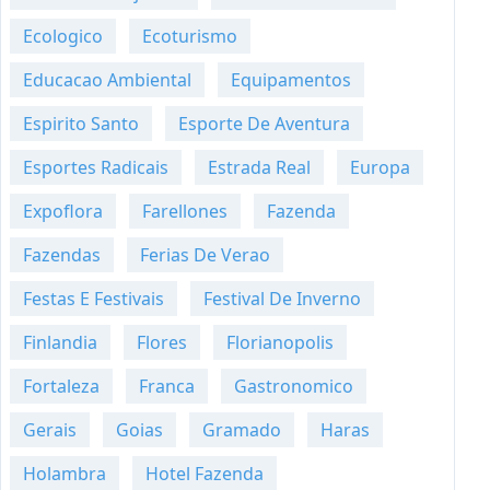
Ecologico
Ecoturismo
Educacao Ambiental
Equipamentos
Espirito Santo
Esporte De Aventura
Esportes Radicais
Estrada Real
Europa
Expoflora
Farellones
Fazenda
Fazendas
Ferias De Verao
Festas E Festivais
Festival De Inverno
Finlandia
Flores
Florianopolis
Fortaleza
Franca
Gastronomico
Gerais
Goias
Gramado
Haras
Holambra
Hotel Fazenda