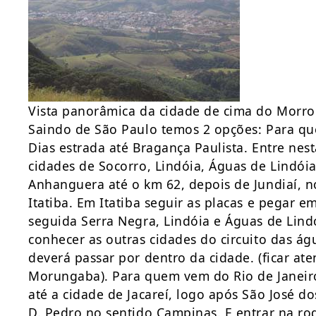
Vista panorâmica da cidade de cima do Morr
Saindo de São Paulo temos 2 opções: Para qu
Dias estrada até Bragança Paulista. Entre nest
cidades de Socorro, Lindóia, Águas de Lindói
Anhanguera até o km 62, depois de Jundiaí, no
Itatiba. Em Itatiba seguir as placas e pegar
seguida Serra Negra, Lindóia e Águas de Lind
conhecer as outras cidades do circuito das ág
deverá passar por dentro da cidade. (ficar at
Morungaba). Para quem vem do Rio de Janeiro 
até a cidade de Jacareí, logo após São José d
D. Pedro no sentido Campinas. E entrar na ro