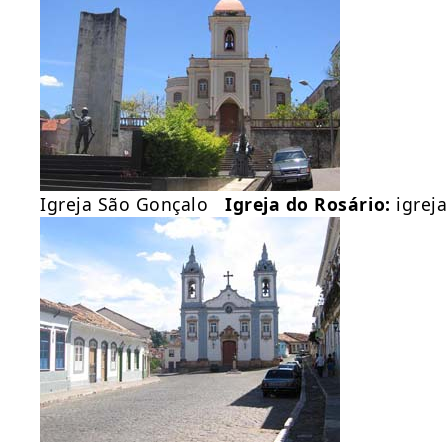
Igreja São Gonçalo
Igreja do Rosário:
igreja