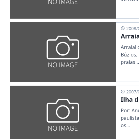
2008/
Arraia
Arraial
Búzios,
praias ..
2007/
Ilha d
Por: An
paulist
os...