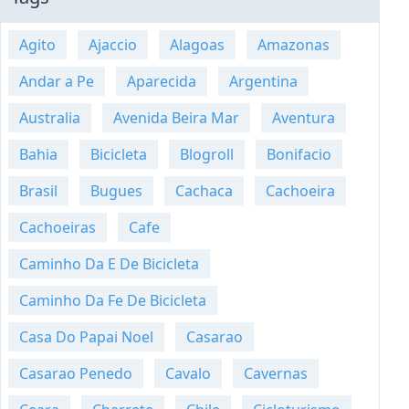
Agito
Ajaccio
Alagoas
Amazonas
Andar a Pe
Aparecida
Argentina
Australia
Avenida Beira Mar
Aventura
Bahia
Bicicleta
Blogroll
Bonifacio
Brasil
Bugues
Cachaca
Cachoeira
Cachoeiras
Cafe
Caminho Da E De Bicicleta
Caminho Da Fe De Bicicleta
Casa Do Papai Noel
Casarao
Casarao Penedo
Cavalo
Cavernas