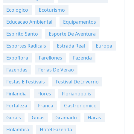
Ecologico
Ecoturismo
Educacao Ambiental
Equipamentos
Espirito Santo
Esporte De Aventura
Esportes Radicais
Estrada Real
Europa
Expoflora
Farellones
Fazenda
Fazendas
Ferias De Verao
Festas E Festivais
Festival De Inverno
Finlandia
Flores
Florianopolis
Fortaleza
Franca
Gastronomico
Gerais
Goias
Gramado
Haras
Holambra
Hotel Fazenda