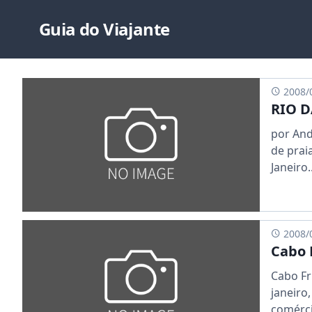
Guia do Viajante
2008/
RIO D
por And
de prai
Janeiro..
2008/
Cabo F
Cabo Fr
janeiro
comérci