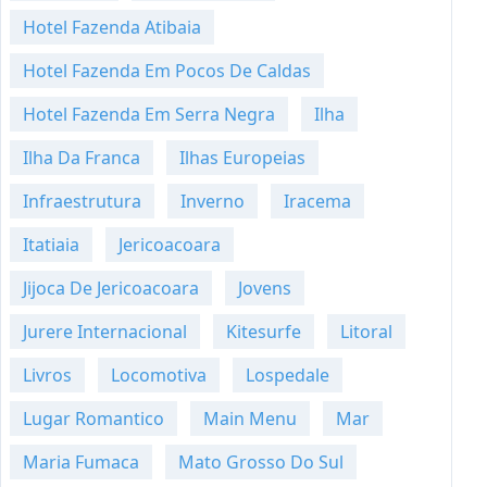
Hotel Fazenda Atibaia
Hotel Fazenda Em Pocos De Caldas
Hotel Fazenda Em Serra Negra
Ilha
Ilha Da Franca
Ilhas Europeias
Infraestrutura
Inverno
Iracema
Itatiaia
Jericoacoara
Jijoca De Jericoacoara
Jovens
Jurere Internacional
Kitesurfe
Litoral
Livros
Locomotiva
Lospedale
Lugar Romantico
Main Menu
Mar
Maria Fumaca
Mato Grosso Do Sul