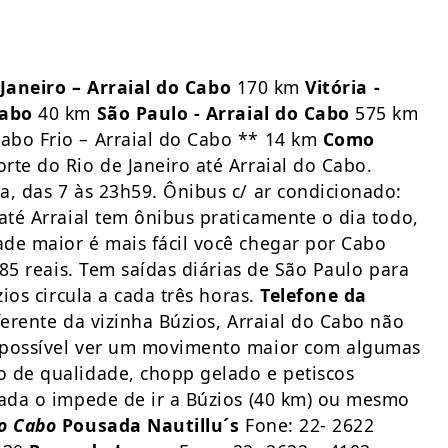
 Janeiro – Arraial do Cabo
170 km
Vitória -
Cabo
40 km
São Paulo - Arraial do Cabo
575 km
bo Frio – Arraial do Cabo ** 14 km
Como
rte do Rio de Janeiro até Arraial do Cabo.
a, das 7 às 23h59. Ônibus c/ ar condicionado:
até Arraial tem ônibus praticamente o dia todo,
de maior é mais fácil você chegar por Cabo
,85 reais. Tem saídas diárias de São Paulo para
ios circula a cada três horas.
Telefone da
erente da vizinha Búzios, Arraial do Cabo não
é possível ver um movimento maior com algumas
o de qualidade, chopp gelado e petiscos
nada o impede de ir a Búzios (40 km) ou mesmo
o Cabo
Pousada Nautillu´s
Fone: 22- 2622