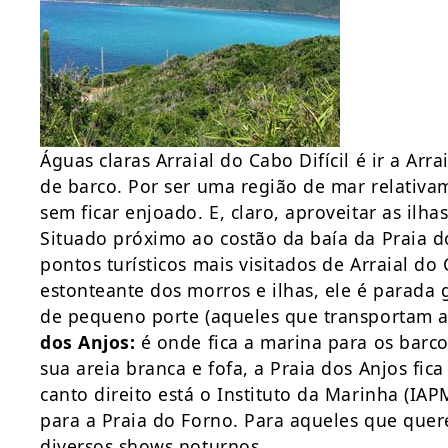
Águas claras Arraial do Cabo Difícil é ir a Arr
de barco. Por ser uma região de mar relativa
sem ficar enjoado. E, claro, aproveitar as ilh
Situado próximo ao costão da baía da Praia d
pontos turísticos mais visitados de Arraial do
estonteante dos morros e ilhas, ele é parada 
de pequeno porte (aqueles que transportam at
dos Anjos:
é onde fica a marina para os barc
sua areia branca e fofa, a Praia dos Anjos fic
canto direito está o Instituto da Marinha (IAP
para a Praia do Forno. Para aqueles que quer
diversos shows noturnos.