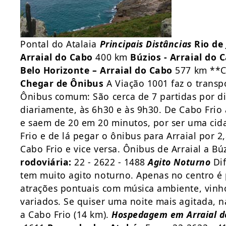
Pontal do Atalaia
Principais Distâncias
Rio de
Arraial do Cabo
400 km
Búzios - Arraial do 
Belo Horizonte – Arraial do Cabo
577 km **Ca
Chegar de Ônibus
A Viação 1001 faz o transpo
Ônibus comum: São cerca de 7 partidas por di
diariamente, às 6h30 e às 9h30. De Cabo Frio 
e saem de 20 em 20 minutos, por ser uma cida
Frio e de lá pegar o ônibus para Arraial por 2
Cabo Frio e vice versa. Ônibus de Arraial a Búz
rodoviária:
22 - 2622 - 1488
Agito Noturno
Dif
tem muito agito noturno. Apenas no centro 
atrações pontuais com música ambiente, vinh
variados. Se quiser uma noite mais agitada, 
a Cabo Frio (14 km).
Hospedagem em Arraial d