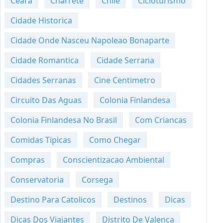
Ceara
Charrete
Chile
Cicloturismo
Cidade Historica
Cidade Onde Nasceu Napoleao Bonaparte
Cidade Romantica
Cidade Serrana
Cidades Serranas
Cine Centimetro
Circuito Das Aguas
Colonia Finlandesa
Colonia Finlandesa No Brasil
Com Criancas
Comidas Tipicas
Como Chegar
Compras
Conscientizacao Ambiental
Conservatoria
Corsega
Destino Para Catolicos
Destinos
Dicas
Dicas Dos Viajantes
Distrito De Valenca