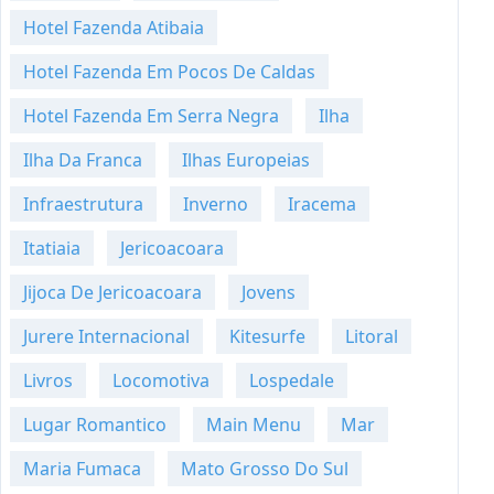
Hotel Fazenda Atibaia
Hotel Fazenda Em Pocos De Caldas
Hotel Fazenda Em Serra Negra
Ilha
Ilha Da Franca
Ilhas Europeias
Infraestrutura
Inverno
Iracema
Itatiaia
Jericoacoara
Jijoca De Jericoacoara
Jovens
Jurere Internacional
Kitesurfe
Litoral
Livros
Locomotiva
Lospedale
Lugar Romantico
Main Menu
Mar
Maria Fumaca
Mato Grosso Do Sul