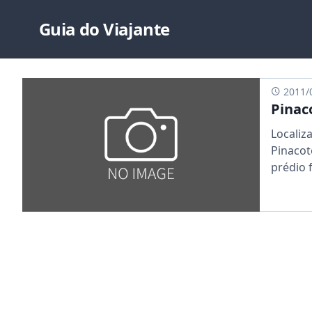
Guia do Viajante
2011/
Pinac
Localiz
Pinacot
prédio f