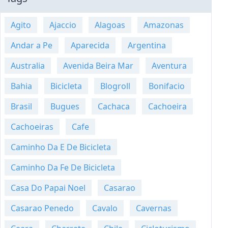
Agito
Ajaccio
Alagoas
Amazonas
Andar a Pe
Aparecida
Argentina
Australia
Avenida Beira Mar
Aventura
Bahia
Bicicleta
Blogroll
Bonifacio
Brasil
Bugues
Cachaca
Cachoeira
Cachoeiras
Cafe
Caminho Da E De Bicicleta
Caminho Da Fe De Bicicleta
Casa Do Papai Noel
Casarao
Casarao Penedo
Cavalo
Cavernas