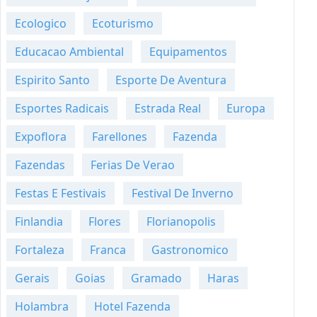
Ecologico
Ecoturismo
Educacao Ambiental
Equipamentos
Espirito Santo
Esporte De Aventura
Esportes Radicais
Estrada Real
Europa
Expoflora
Farellones
Fazenda
Fazendas
Ferias De Verao
Festas E Festivais
Festival De Inverno
Finlandia
Flores
Florianopolis
Fortaleza
Franca
Gastronomico
Gerais
Goias
Gramado
Haras
Holambra
Hotel Fazenda