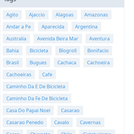
Agito
Ajaccio
Alagoas
Amazonas
Andar a Pe
Aparecida
Argentina
Australia
Avenida Beira Mar
Aventura
Bahia
Bicicleta
Blogroll
Bonifacio
Brasil
Bugues
Cachaca
Cachoeira
Cachoeiras
Cafe
Caminho Da E De Bicicleta
Caminho Da Fe De Bicicleta
Casa Do Papai Noel
Casarao
Casarao Penedo
Cavalo
Cavernas