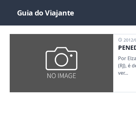
Guia do Viajante
2012/
PENED
Por Elz
(RJ), é
ver...