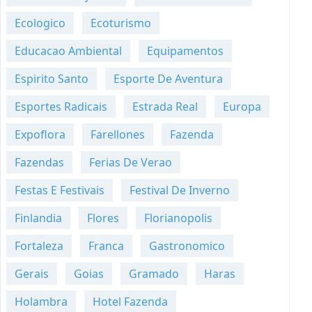
Ecologico
Ecoturismo
Educacao Ambiental
Equipamentos
Espirito Santo
Esporte De Aventura
Esportes Radicais
Estrada Real
Europa
Expoflora
Farellones
Fazenda
Fazendas
Ferias De Verao
Festas E Festivais
Festival De Inverno
Finlandia
Flores
Florianopolis
Fortaleza
Franca
Gastronomico
Gerais
Goias
Gramado
Haras
Holambra
Hotel Fazenda