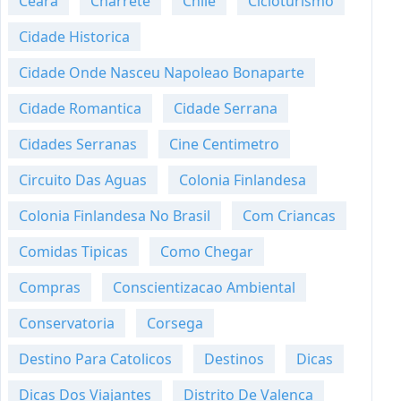
Ceara
Charrete
Chile
Cicloturismo
Cidade Historica
Cidade Onde Nasceu Napoleao Bonaparte
Cidade Romantica
Cidade Serrana
Cidades Serranas
Cine Centimetro
Circuito Das Aguas
Colonia Finlandesa
Colonia Finlandesa No Brasil
Com Criancas
Comidas Tipicas
Como Chegar
Compras
Conscientizacao Ambiental
Conservatoria
Corsega
Destino Para Catolicos
Destinos
Dicas
Dicas Dos Viajantes
Distrito De Valenca