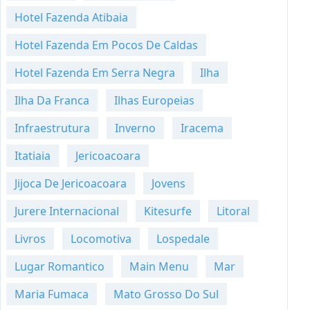
Hotel Fazenda Atibaia
Hotel Fazenda Em Pocos De Caldas
Hotel Fazenda Em Serra Negra
Ilha
Ilha Da Franca
Ilhas Europeias
Infraestrutura
Inverno
Iracema
Itatiaia
Jericoacoara
Jijoca De Jericoacoara
Jovens
Jurere Internacional
Kitesurfe
Litoral
Livros
Locomotiva
Lospedale
Lugar Romantico
Main Menu
Mar
Maria Fumaca
Mato Grosso Do Sul