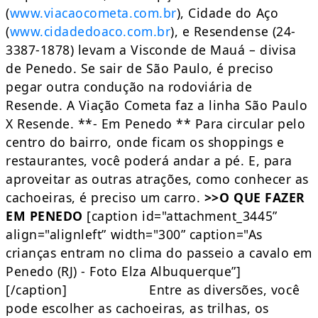
(
www.viacaocometa.com.br
), Cidade do Aço
(
www.cidadedoaco.com.br
), e Resendense (24-
3387-1878) levam a Visconde de Mauá – divisa
de Penedo. Se sair de São Paulo, é preciso
pegar outra condução na rodoviária de
Resende. A Viação Cometa faz a linha São Paulo
X Resende. **- Em Penedo ** Para circular pelo
centro do bairro, onde ficam os shoppings e
restaurantes, você poderá andar a pé. E, para
aproveitar as outras atrações, como conhecer as
cachoeiras, é preciso um carro.
>>O QUE FAZER
EM PENEDO
[caption id="attachment_3445”
align="alignleft” width="300” caption="As
crianças entram no clima do passeio a cavalo em
Penedo (RJ) - Foto Elza Albuquerque”]
[/caption] Entre as diversões, você
pode escolher as cachoeiras, as trilhas, os