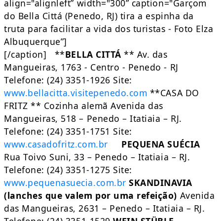
align="alignleft” width="300” caption="Garçom
do Bella Cittá (Penedo, RJ) tira a espinha da
truta para facilitar a vida dos turistas - Foto Elza
Albuquerque”]
[/caption] **
BELLA CITTÁ
** Av. das
Mangueiras, 1763 - Centro - Penedo - RJ
Telefone: (24) 3351-1926 Site:
www.bellacitta.visitepenedo.com
**CASA DO
FRITZ ** Cozinha alemã Avenida das
Mangueiras, 518 – Penedo – Itatiaia – RJ.
Telefone: (24) 3351-1751 Site:
www.casadofritz.com.br
PEQUENA SUÉCIA
Rua Toivo Suni, 33 – Penedo – Itatiaia – RJ.
Telefone: (24) 3351-1275 Site:
www.pequenasuecia.com.br
SKANDINAVIA
(lanches que valem por uma refeição)
Avenida
das Mangueiras, 2631 – Penedo – Itatiaia – RJ.