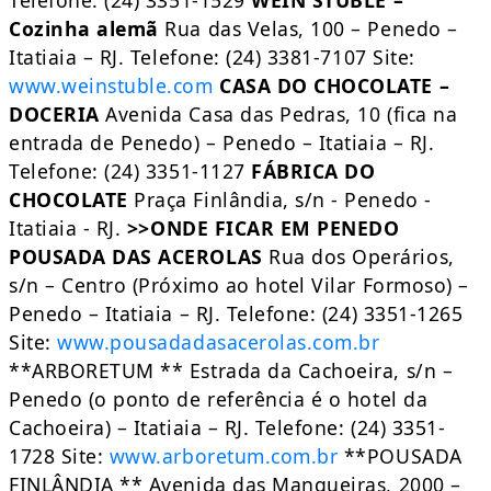
Telefone: (24) 3351-1529
WEIN STÜBLE –
Cozinha alemã
Rua das Velas, 100 – Penedo –
Itatiaia – RJ. Telefone: (24) 3381-7107 Site:
www.weinstuble.com
CASA DO CHOCOLATE –
DOCERIA
Avenida Casa das Pedras, 10 (fica na
entrada de Penedo) – Penedo – Itatiaia – RJ.
Telefone: (24) 3351-1127
FÁBRICA DO
CHOCOLATE
Praça Finlândia, s/n - Penedo -
Itatiaia - RJ.
>>ONDE FICAR EM PENEDO
POUSADA DAS ACEROLAS
Rua dos Operários,
s/n – Centro (Próximo ao hotel Vilar Formoso) –
Penedo – Itatiaia – RJ. Telefone: (24) 3351-1265
Site:
www.pousadadasacerolas.com.br
**ARBORETUM ** Estrada da Cachoeira, s/n –
Penedo (o ponto de referência é o hotel da
Cachoeira) – Itatiaia – RJ. Telefone: (24) 3351-
1728 Site:
www.arboretum.com.br
**POUSADA
FINLÂNDIA ** Avenida das Mangueiras, 2000 –