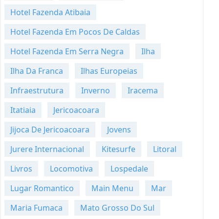
Hotel Fazenda Atibaia
Hotel Fazenda Em Pocos De Caldas
Hotel Fazenda Em Serra Negra
Ilha
Ilha Da Franca
Ilhas Europeias
Infraestrutura
Inverno
Iracema
Itatiaia
Jericoacoara
Jijoca De Jericoacoara
Jovens
Jurere Internacional
Kitesurfe
Litoral
Livros
Locomotiva
Lospedale
Lugar Romantico
Main Menu
Mar
Maria Fumaca
Mato Grosso Do Sul