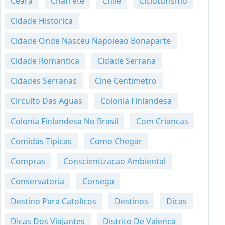
Ceara
Charrete
Chile
Cicloturismo
Cidade Historica
Cidade Onde Nasceu Napoleao Bonaparte
Cidade Romantica
Cidade Serrana
Cidades Serranas
Cine Centimetro
Circuito Das Aguas
Colonia Finlandesa
Colonia Finlandesa No Brasil
Com Criancas
Comidas Tipicas
Como Chegar
Compras
Conscientizacao Ambiental
Conservatoria
Corsega
Destino Para Catolicos
Destinos
Dicas
Dicas Dos Viajantes
Distrito De Valenca