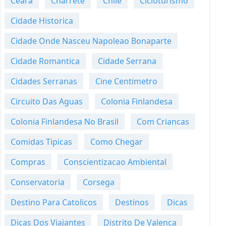
Ceara
Charrete
Chile
Cicloturismo
Cidade Historica
Cidade Onde Nasceu Napoleao Bonaparte
Cidade Romantica
Cidade Serrana
Cidades Serranas
Cine Centimetro
Circuito Das Aguas
Colonia Finlandesa
Colonia Finlandesa No Brasil
Com Criancas
Comidas Tipicas
Como Chegar
Compras
Conscientizacao Ambiental
Conservatoria
Corsega
Destino Para Catolicos
Destinos
Dicas
Dicas Dos Viajantes
Distrito De Valenca