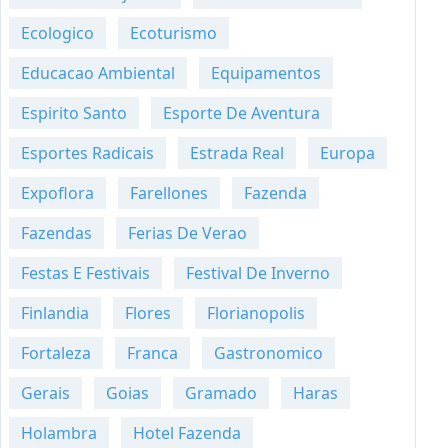
Ecologico
Ecoturismo
Educacao Ambiental
Equipamentos
Espirito Santo
Esporte De Aventura
Esportes Radicais
Estrada Real
Europa
Expoflora
Farellones
Fazenda
Fazendas
Ferias De Verao
Festas E Festivais
Festival De Inverno
Finlandia
Flores
Florianopolis
Fortaleza
Franca
Gastronomico
Gerais
Goias
Gramado
Haras
Holambra
Hotel Fazenda