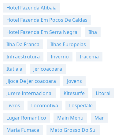
Hotel Fazenda Atibaia
Hotel Fazenda Em Pocos De Caldas
Hotel Fazenda Em Serra Negra
Ilha
Ilha Da Franca
Ilhas Europeias
Infraestrutura
Inverno
Iracema
Itatiaia
Jericoacoara
Jijoca De Jericoacoara
Jovens
Jurere Internacional
Kitesurfe
Litoral
Livros
Locomotiva
Lospedale
Lugar Romantico
Main Menu
Mar
Maria Fumaca
Mato Grosso Do Sul