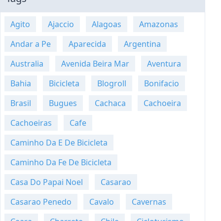
Agito
Ajaccio
Alagoas
Amazonas
Andar a Pe
Aparecida
Argentina
Australia
Avenida Beira Mar
Aventura
Bahia
Bicicleta
Blogroll
Bonifacio
Brasil
Bugues
Cachaca
Cachoeira
Cachoeiras
Cafe
Caminho Da E De Bicicleta
Caminho Da Fe De Bicicleta
Casa Do Papai Noel
Casarao
Casarao Penedo
Cavalo
Cavernas