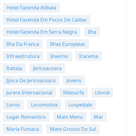
Hotel Fazenda Atibaia
Hotel Fazenda Em Pocos De Caldas
Hotel Fazenda Em Serra Negra
Ilha
Ilha Da Franca
Ilhas Europeias
Infraestrutura
Inverno
Iracema
Itatiaia
Jericoacoara
Jijoca De Jericoacoara
Jovens
Jurere Internacional
Kitesurfe
Litoral
Livros
Locomotiva
Lospedale
Lugar Romantico
Main Menu
Mar
Maria Fumaca
Mato Grosso Do Sul