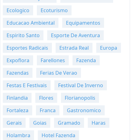
Ecologico
Ecoturismo
Educacao Ambiental
Equipamentos
Espirito Santo
Esporte De Aventura
Esportes Radicais
Estrada Real
Europa
Expoflora
Farellones
Fazenda
Fazendas
Ferias De Verao
Festas E Festivais
Festival De Inverno
Finlandia
Flores
Florianopolis
Fortaleza
Franca
Gastronomico
Gerais
Goias
Gramado
Haras
Holambra
Hotel Fazenda