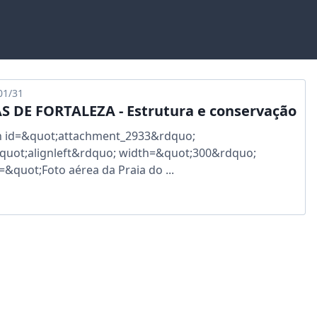
01/31
S DE FORTALEZA - Estrutura e conservação
n id=&quot;attachment_2933&rdquo;
quot;alignleft&rdquo; width=&quot;300&rdquo;
=&quot;Foto aérea da Praia do ...