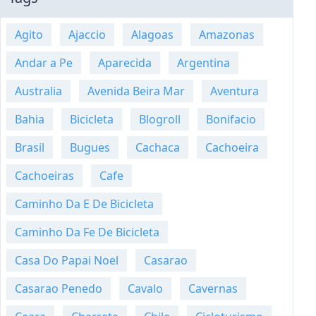
Agito
Ajaccio
Alagoas
Amazonas
Andar a Pe
Aparecida
Argentina
Australia
Avenida Beira Mar
Aventura
Bahia
Bicicleta
Blogroll
Bonifacio
Brasil
Bugues
Cachaca
Cachoeira
Cachoeiras
Cafe
Caminho Da E De Bicicleta
Caminho Da Fe De Bicicleta
Casa Do Papai Noel
Casarao
Casarao Penedo
Cavalo
Cavernas