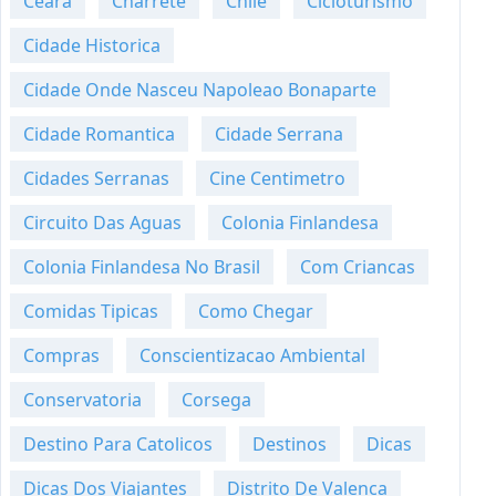
Ceara
Charrete
Chile
Cicloturismo
Cidade Historica
Cidade Onde Nasceu Napoleao Bonaparte
Cidade Romantica
Cidade Serrana
Cidades Serranas
Cine Centimetro
Circuito Das Aguas
Colonia Finlandesa
Colonia Finlandesa No Brasil
Com Criancas
Comidas Tipicas
Como Chegar
Compras
Conscientizacao Ambiental
Conservatoria
Corsega
Destino Para Catolicos
Destinos
Dicas
Dicas Dos Viajantes
Distrito De Valenca