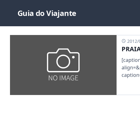
Guia do Viajante
2012/
PRAIA
[captio
align=&
caption