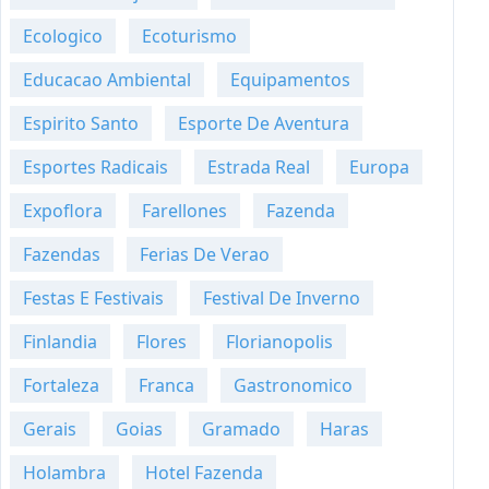
Ecologico
Ecoturismo
Educacao Ambiental
Equipamentos
Espirito Santo
Esporte De Aventura
Esportes Radicais
Estrada Real
Europa
Expoflora
Farellones
Fazenda
Fazendas
Ferias De Verao
Festas E Festivais
Festival De Inverno
Finlandia
Flores
Florianopolis
Fortaleza
Franca
Gastronomico
Gerais
Goias
Gramado
Haras
Holambra
Hotel Fazenda