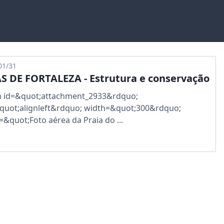
01/31
S DE FORTALEZA - Estrutura e conservação
n id=&quot;attachment_2933&rdquo;
quot;alignleft&rdquo; width=&quot;300&rdquo;
=&quot;Foto aérea da Praia do ...