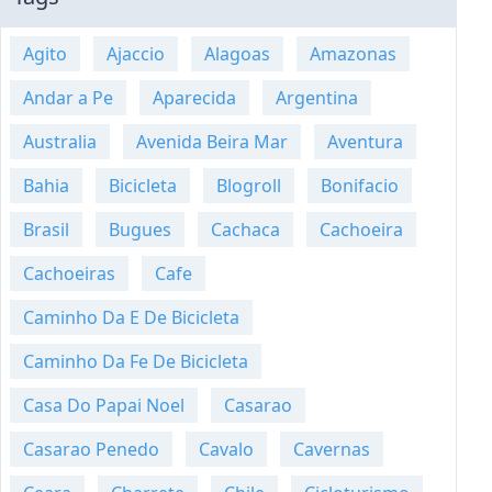
Agito
Ajaccio
Alagoas
Amazonas
Andar a Pe
Aparecida
Argentina
Australia
Avenida Beira Mar
Aventura
Bahia
Bicicleta
Blogroll
Bonifacio
Brasil
Bugues
Cachaca
Cachoeira
Cachoeiras
Cafe
Caminho Da E De Bicicleta
Caminho Da Fe De Bicicleta
Casa Do Papai Noel
Casarao
Casarao Penedo
Cavalo
Cavernas