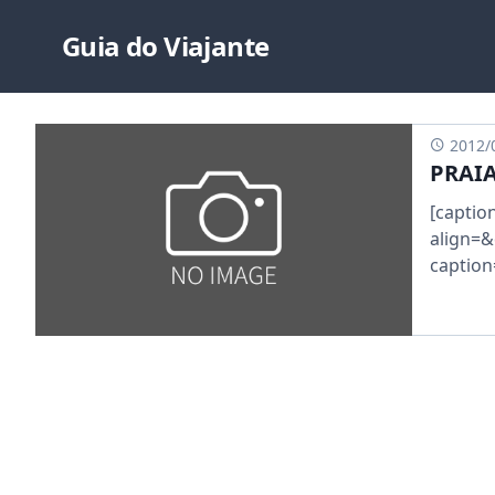
Guia do Viajante
2012/
PRAIA
[captio
align=&
caption