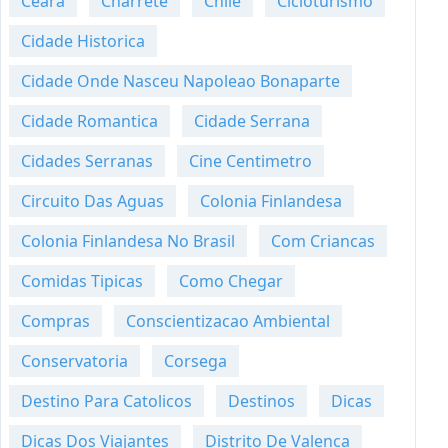
Ceara
Charrete
Chile
Cicloturismo
Cidade Historica
Cidade Onde Nasceu Napoleao Bonaparte
Cidade Romantica
Cidade Serrana
Cidades Serranas
Cine Centimetro
Circuito Das Aguas
Colonia Finlandesa
Colonia Finlandesa No Brasil
Com Criancas
Comidas Tipicas
Como Chegar
Compras
Conscientizacao Ambiental
Conservatoria
Corsega
Destino Para Catolicos
Destinos
Dicas
Dicas Dos Viajantes
Distrito De Valenca