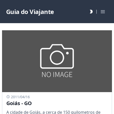
Guia do Viajante
|
2011/04/16
Goiás - GO
A cidade de Goiás, a cerca de 150 quilometros de