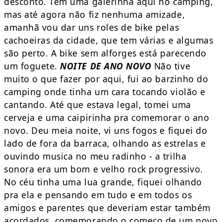
desconto. Tem uma galerinha aqui no camping,
mas até agora não fiz nenhuma amizade,
amanhã vou dar uns roles de bike pelas
cachoeiras da cidade, que tem várias e algumas
são perto. A bike sem alforges está parecendo
um foguete.
NOITE DE ANO NOVO
Não tive
muito o que fazer por aqui, fui ao barzinho do
camping onde tinha um cara tocando violão e
cantando. Até que estava legal, tomei uma
cerveja e uma caipirinha pra comemorar o ano
novo. Deu meia noite, vi uns fogos e fiquei do
lado de fora da barraca, olhando as estrelas e
ouvindo musica no meu radinho - a trilha
sonora era um bom e velho rock progressivo.
No céu tinha uma lua grande, fiquei olhando
pra ela e pensando em tudo e em todos os
amigos e parentes que deveriam estar também
acordados, comemorando o começo de um novo