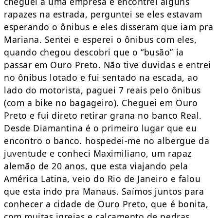
cheguei a uma empresa e encontrei alguns
rapazes na estrada, perguntei se eles estavam
esperando o ônibus e eles disseram que iam pra
Mariana. Sentei e esperei o ônibus com eles,
quando chegou descobri que o “busão” ia
passar em Ouro Preto. Não tive duvidas e entrei
no ônibus lotado e fui sentado na escada, ao
lado do motorista, paguei 7 reais pelo ônibus
(com a bike no bagageiro). Cheguei em Ouro
Preto e fui direto retirar grana no banco Real.
Desde Diamantina é o primeiro lugar que eu
encontro o banco. hospedei-me no albergue da
juventude e conheci Maximiliano, um rapaz
alemão de 20 anos, que esta viajando pela
América Latina, veio do Rio de Janeiro e falou
que esta indo pra Manaus. Saímos juntos para
conhecer a cidade de Ouro Preto, que é bonita,
com muitas igrejas e calçamento de pedras,