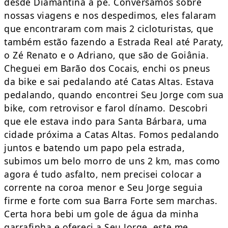
desde Diamantina a pé. Conversamos sobre
nossas viagens e nos despedimos, eles falaram
que encontraram com mais 2 cicloturistas, que
também estão fazendo a Estrada Real até Paraty,
o Zé Renato e o Adriano, que são de Goiânia.
Cheguei em Barão dos Cocais, enchi os pneus
da bike e sai pedalando até Catas Altas. Estava
pedalando, quando encontrei Seu Jorge com sua
bike, com retrovisor e farol dínamo. Descobri
que ele estava indo para Santa Bárbara, uma
cidade próxima a Catas Altas. Fomos pedalando
juntos e batendo um papo pela estrada,
subimos um belo morro de uns 2 km, mas como
agora é tudo asfalto, nem precisei colocar a
corrente na coroa menor e Seu Jorge seguia
firme e forte com sua Barra Forte sem marchas.
Certa hora bebi um gole de água da minha
garrafinha e ofereci a Seu Jorge, este me