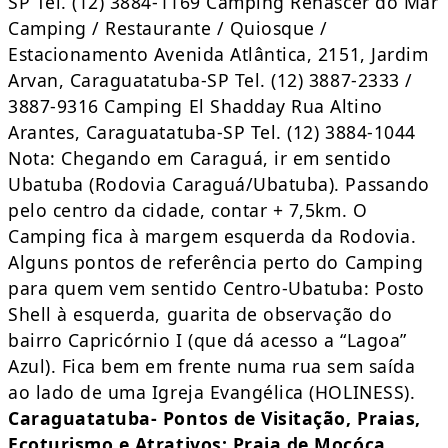
SP Tel. (12) 3884-1169 Camping Renascer do Mar
Camping / Restaurante / Quiosque /
Estacionamento Avenida Atlântica, 2151, Jardim
Arvan, Caraguatatuba-SP Tel. (12) 3887-2333 /
3887-9316 Camping El Shadday Rua Altino
Arantes, Caraguatatuba-SP Tel. (12) 3884-1044
Nota: Chegando em Caraguá, ir em sentido
Ubatuba (Rodovia Caraguá/Ubatuba). Passando
pelo centro da cidade, contar + 7,5km. O
Camping fica à margem esquerda da Rodovia.
Alguns pontos de referência perto do Camping
para quem vem sentido Centro-Ubatuba: Posto
Shell à esquerda, guarita de observação do
bairro Capricórnio I (que dá acesso a “Lagoa”
Azul). Fica bem em frente numa rua sem saída
ao lado de uma Igreja Evangélica (HOLINESS).
Caraguatatuba- Pontos de Visitação, Praias,
Ecoturismo e Atrativos:
Praia de Mocóca