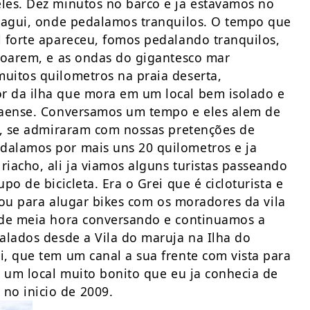
les. Dez minutos no barco e ja estavamos no
eragui, onde pedalamos tranquilos. O tempo que
 forte apareceu, fomos pedalando tranquilos,
voarem, e as ondas do gigantesco mar
uitos quilometros na praia deserta,
r da ilha que mora em um local bem isolado e
naense. Conversamos um tempo e eles alem de
 , se admiraram com nossas pretenções de
dalamos por mais uns 20 quilometros e ja
iacho, ali ja viamos alguns turistas passeando
o de bicicleta. Era o Grei que é cicloturista e
itou para alugar bikes com os moradores da vila
 de meia hora conversando e continuamos a
alados desde a Vila do maruja na Ilha do
, que tem um canal a sua frente com vista para
, um local muito bonito que eu ja conhecia de
o inicio de 2009.