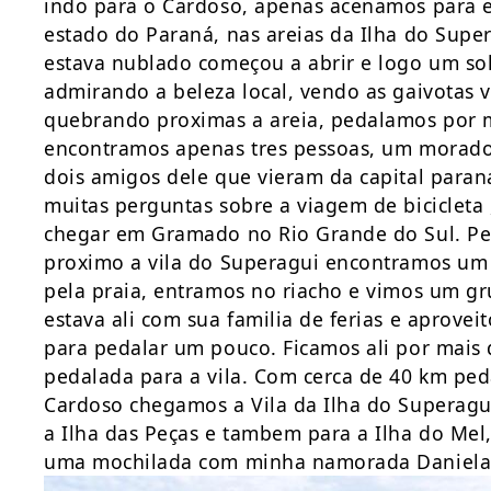
indo para o Cardoso, apenas acenamos para e
estado do Paraná, nas areias da Ilha do Sup
estava nublado começou a abrir e logo um sol
admirando a beleza local, vendo as gaivotas 
quebrando proximas a areia, pedalamos por m
encontramos apenas tres pessoas, um morado
dois amigos dele que vieram da capital para
muitas perguntas sobre a viagem de bicicleta
chegar em Gramado no Rio Grande do Sul. Pe
proximo a vila do Superagui encontramos um r
pela praia, entramos no riacho e vimos um grup
estava ali com sua familia de ferias e aprove
para pedalar um pouco. Ficamos ali por mais
pedalada para a vila. Com cerca de 40 km ped
Cardoso chegamos a Vila da Ilha do Superagui
a Ilha das Peças e tambem para a Ilha do Mel
uma mochilada com minha namorada Daniela n