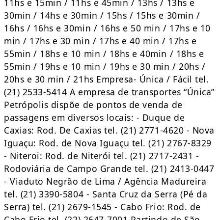
11hs e 15min / 11hs e 45min / 13hs / 13hs e
30min / 14hs e 30min / 15hs / 15hs e 30min /
16hs / 16hs e 30min / 16hs e 50 min / 17hs e 10
min / 17hs e 30 min / 17hs e 40 min / 17hs e
55min / 18hs e 10 min / 18hs e 40min / 18hs e
55min / 19hs e 10 min / 19hs e 30 min / 20hs /
20hs e 30 min / 21hs Empresa- Única / Fácil tel.
(21) 2533-5414 A empresa de transportes “Única”
Petrópolis dispõe de pontos de venda de
passagens em diversos locais: - Duque de
Caxias: Rod. De Caxias tel. (21) 2771-4620 - Nova
Iguaçu: Rod. de Nova Iguaçu tel. (21) 2767-8329
- Niteroi: Rod. de Niterói tel. (21) 2717-2431 -
Rodoviária de Campo Grande tel. (21) 2413-0447
- Viaduto Negrão de Lima / Agência Madureira
tel. (21) 3390-5804 - Santa Cruz da Serra (Pé da
Serra) tel. (21) 2679-1545 - Cabo Frio: Rod. de
Cabo Frio tel. (22) 2647-7001 Partindo de São