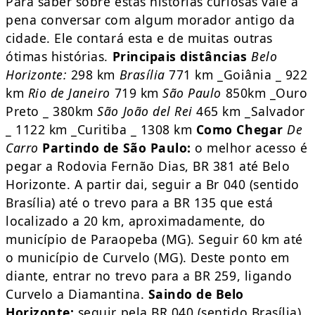
Para saber sobre estas histórias curiosas vale a
pena conversar com algum morador antigo da
cidade. Ele contará esta e de muitas outras
ótimas histórias.
Principais distâncias
Belo
Horizonte:
298 km
Brasília
771 km _Goiânia _ 922
km
Rio de Janeiro
719 km
São Paulo
850km _Ouro
Preto _ 380km
São João del Rei
465 km _Salvador
_ 1122 km _Curitiba _ 1308 km
Como Chegar
De
Carro
Partindo de São Paulo:
o melhor acesso é
pegar a Rodovia Fernão Dias, BR 381 até Belo
Horizonte. A partir dai, seguir a Br 040 (sentido
Brasília) até o trevo para a BR 135 que está
localizado a 20 km, aproximadamente, do
município de Paraopeba (MG). Seguir 60 km até
o município de Curvelo (MG). Deste ponto em
diante, entrar no trevo para a BR 259, ligando
Curvelo a Diamantina.
Saindo de Belo
Horizonte:
seguir pela BR 040 (sentido Brasília)