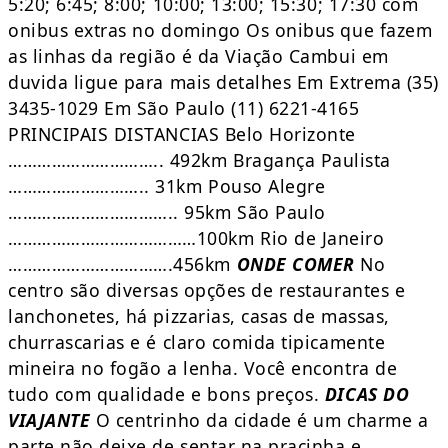
5:20; 6:45; 8:00; 10:00; 13:00; 15:30; 17:30 com
onibus extras no domingo Os onibus que fazem
as linhas da região é da Viação Cambui em
duvida ligue para mais detalhes Em Extrema (35)
3435-1029 Em São Paulo (11) 6221-4165
PRINCIPAIS DISTANCIAS Belo Horizonte
………………………….. 492km Bragança Paulista
……………………….. 31km Pouso Alegre
…………………………….. 95km São Paulo
…………………………………100km Rio de Janeiro
…………………………….456km
ONDE COMER
No
centro são diversas opções de restaurantes e
lanchonetes, há pizzarias, casas de massas,
churrascarias e é claro comida tipicamente
mineira no fogão a lenha. Você encontra de
tudo com qualidade e bons preços.
DICAS DO
VIAJANTE
O centrinho da cidade é um charme a
parte não deixe de sentar na pracinha e