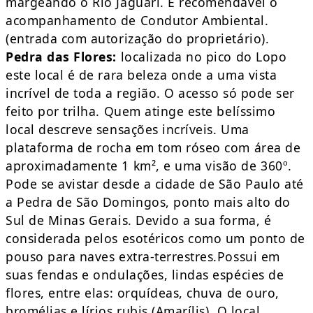
margeando o Rio Jaguari. É recomendável o
acompanhamento de Condutor Ambiental.
(entrada com autorização do proprietário).
Pedra das Flores:
localizada no pico do Lopo
este local é de rara beleza onde a uma vista
incrível de toda a região. O acesso só pode ser
feito por trilha. Quem atinge este belíssimo
local descreve sensações incríveis. Uma
plataforma de rocha em tom róseo com área de
aproximadamente 1 km², e uma visão de 360º.
Pode se avistar desde a cidade de São Paulo até
a Pedra de São Domingos, ponto mais alto do
Sul de Minas Gerais. Devido a sua forma, é
considerada pelos esotéricos como um ponto de
pouso para naves extra-terrestres.Possui em
suas fendas e ondulações, lindas espécies de
flores, entre elas: orquídeas, chuva de ouro,
bromélias e lírios rubis (Amarílis). O local