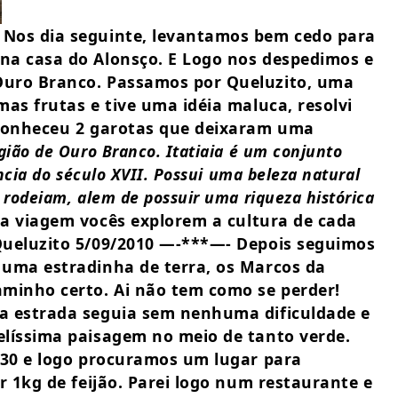
 Nos dia seguinte, levantamos bem cedo para
na casa do Alonsço. E Logo nos despedimos e
Ouro Branco. Passamos por Queluzito, uma
as frutas e tive uma idéia maluca, resolvi
 conheceu 2 garotas que deixaram uma
egião de Ouro Branco. Itatiaia é um conjunto
ncia do século XVII. Possui uma beleza natural
rodeiam, alem de possuir uma riqueza histórica
 viagem vocês explorem a cultura de cada
Queluzito 5/09/2010 —-***—-
Depois seguimos
 uma estradinha de terra, os Marcos da
aminho certo. Ai não tem como se perder!
a estrada seguia sem nenhuma dificuldade e
elíssima paisagem no meio de tanto verde.
:30 e logo procuramos um lugar para
r 1kg de feijão. Parei logo num restaurante e