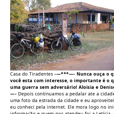
Casa do Tiradentes
-—***—- Nunca ouça o qu
você esta com interesse, o importante é o 
uma guerra sem adversário! Aloisia e Denis
—-
Depois continuamos a pedalar ate a cidade
uma foto da estrada da cidade e eu aproveite
eu conheci pela internet. Ele mora logo no in
informação e quem nos atendeu foi a Letícia,