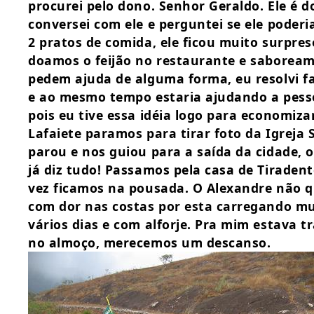
procurei pelo dono. Senhor Geraldo. Ele é 
conversei com ele e perguntei se ele poderi
2 pratos de comida, ele ficou muito surpre
doamos o feijão no restaurante e saboream
pedem ajuda de alguma forma, eu resolvi f
e ao mesmo tempo estaria ajudando a pesso
pois eu tive essa idéia logo para economiza
Lafaiete paramos para tirar foto da Igreja
parou e nos guiou para a saída da cidade,
já diz tudo! Passamos pela casa de Tirade
vez ficamos na pousada. O Alexandre não qu
com dor nas costas por esta carregando muit
vários dias e com alforje. Pra mim estava
no almoço, merecemos um descanso.