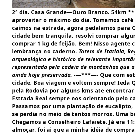
2º dia. Casa Grande—Ouro Branco. 54km **
aproveitar o máximo do dia. Tomamos café 
caímos na estrada, agora pedalamos para 
cidade bem tranqüila, resolvi comprar algum
comprar 1 kg de feijão. Bem! Nisso agente
lembrança no caderno.
Totem de Itatiaia, R
arqueológico e histórico de relevante importâ
representada pela cadeia de montanhas que a 
ainda hoje preservada.
-—***—- Que com esta
cidade. Boa viagem e voltem sempre! Ieda 
pela Rodovia por alguns kms ate encontrar
Estrada Real sempre nos orientando pelo c
Passamos por uma plantação de eucalipto, 
se perdia no meio de tantos morros. Uma b
Chegamos a Conselheiro Lafaiete. Já era 11
almoçar, foi ai que a minha idéia de compra